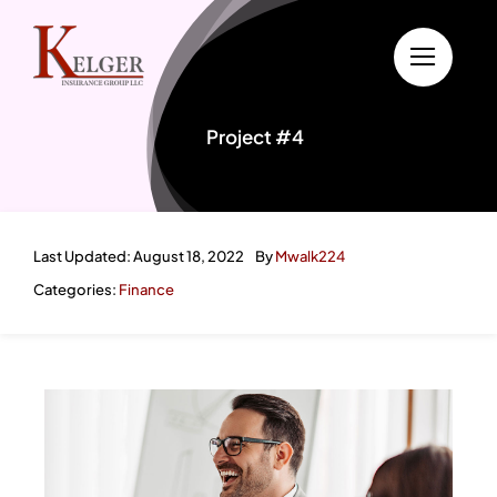
Skip
to
content
Project #4
Last Updated: August 18, 2022
By
Mwalk224
Categories:
Finance