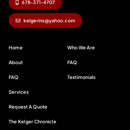
678-371-4707
kelgerins@yahoo.com
Home
Who We Are
About
FAQ
FAQ
Testimonials
Services
Request A Quote
The Kelger Chronicle